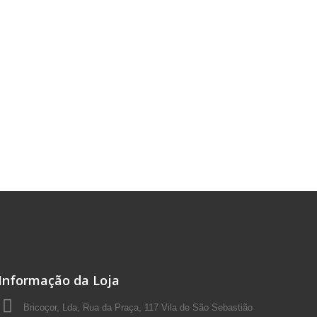
Informação da Loja
Bricoçor, Lda, Rua da Praça, 117 Vila de São Sebastião