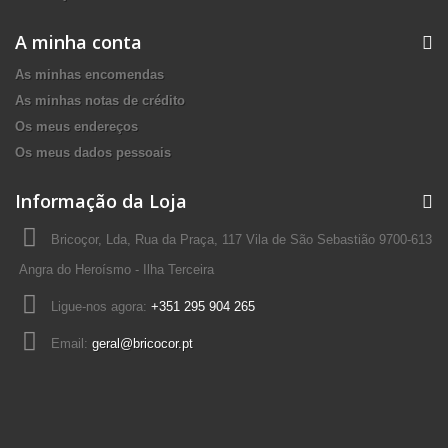
A minha conta
As minhas encomendas
As minhas notas de crédito
Os meus endereços
Os meus dados pessoais
Informação da Loja
Bricoçor, Lda, Rua da Praça, 117 Vila de São Sebastião 9700-613
Angra do Heroísmo - Ilha Terceira
Ligue-nos agora:
+351 295 904 265
Email:
geral@bricocor.pt